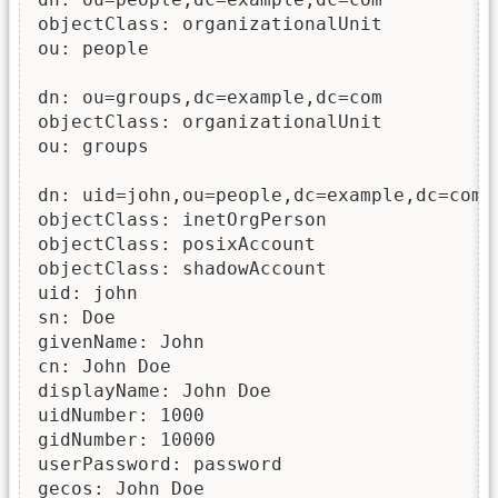
objectClass: organizationalUnit

ou: people

dn: ou=groups,dc=example,dc=com

objectClass: organizationalUnit

ou: groups

dn: uid=john,ou=people,dc=example,dc=com

objectClass: inetOrgPerson

objectClass: posixAccount

objectClass: shadowAccount

uid: john

sn: Doe

givenName: John

cn: John Doe

displayName: John Doe

uidNumber: 1000

gidNumber: 10000

userPassword: password

gecos: John Doe
