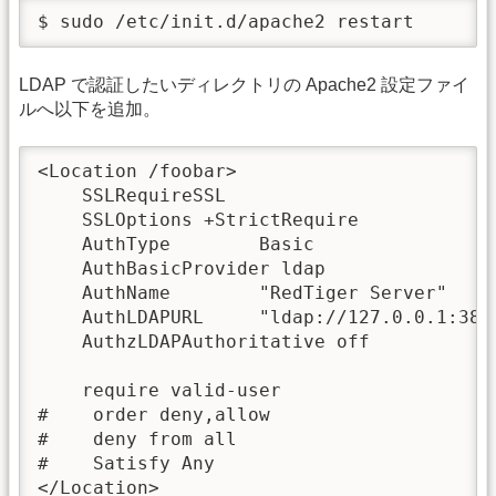
$ sudo /etc/init.d/apache2 restart
LDAP で認証したいディレクトリの Apache2 設定ファイ
ルへ以下を追加。
<Location /foobar>

    SSLRequireSSL

    SSLOptions +StrictRequire

    AuthType        Basic

    AuthBasicProvider ldap

    AuthName        "RedTiger Server"

    AuthLDAPURL     "ldap://127.0.0.1:389
    AuthzLDAPAuthoritative off

    require valid-user

#    order deny,allow

#    deny from all

#    Satisfy Any

</Location>