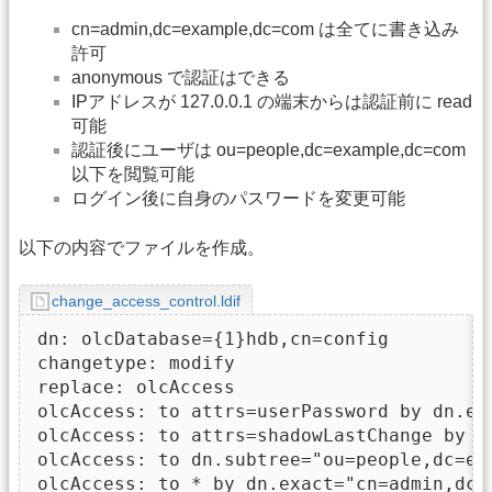
cn=admin,dc=example,dc=com は全てに書き込み
許可
anonymous で認証はできる
IPアドレスが 127.0.0.1 の端末からは認証前に read
可能
認証後にユーザは ou=people,dc=example,dc=com
以下を閲覧可能
ログイン後に自身のパスワードを変更可能
以下の内容でファイルを作成。
change_access_control.ldif
dn: olcDatabase={1}hdb,cn=config

changetype: modify

replace: olcAccess

olcAccess: to attrs=userPassword by dn.ex
olcAccess: to attrs=shadowLastChange by se
olcAccess: to dn.subtree="ou=people,dc=ex