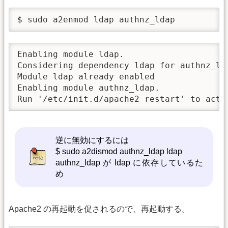
$ sudo a2enmod ldap authnz_ldap
Enabling module ldap.

Considering dependency ldap for authnz_lda
Module ldap already enabled

Enabling module authnz_ldap.

Run '/etc/init.d/apache2 restart' to acti
逆に無効にするには
$ sudo a2dismod authnz_ldap ldap
authnz_ldap が ldap に依存しているた
め
Apache2 の再起動を促されるので、再起動する。