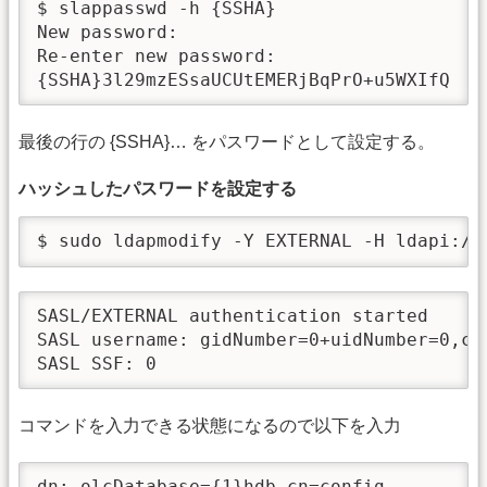
$ slappasswd -h {SSHA}

New password:

Re-enter new password:

{SSHA}3l29mzESsaUCUtEMERjBqPrO+u5WXIfQ
最後の行の {SSHA}… をパスワードとして設定する。
ハッシュしたパスワードを設定する
$ sudo ldapmodify -Y EXTERNAL -H ldapi://
SASL/EXTERNAL authentication started

SASL username: gidNumber=0+uidNumber=0,cn
SASL SSF: 0
コマンドを入力できる状態になるので以下を入力
dn: olcDatabase={1}hdb,cn=config
