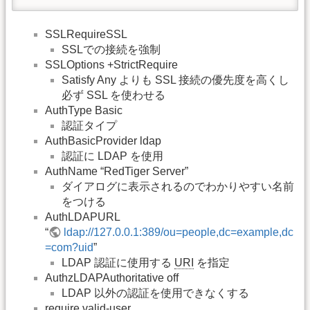
SSLRequireSSL
SSLでの接続を強制
SSLOptions +StrictRequire
Satisfy Any よりも SSL 接続の優先度を高くし
必ず SSL を使わせる
AuthType Basic
認証タイプ
AuthBasicProvider ldap
認証に LDAP を使用
AuthName “RedTiger Server”
ダイアログに表示されるのでわかりやすい名前
をつける
AuthLDAPURL
“
ldap://127.0.0.1:389/ou=people,dc=example,dc
=com?uid
”
LDAP 認証に使用する
URI
を指定
AuthzLDAPAuthoritative off
LDAP 以外の認証を使用できなくする
require valid-user