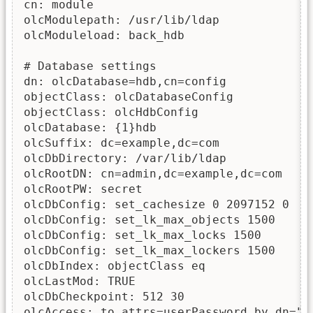
cn: module

olcModulepath: /usr/lib/ldap

olcModuleload: back_hdb

# Database settings

dn: olcDatabase=hdb,cn=config

objectClass: olcDatabaseConfig

objectClass: olcHdbConfig

olcDatabase: {1}hdb

olcSuffix: dc=example,dc=com

olcDbDirectory: /var/lib/ldap

olcRootDN: cn=admin,dc=example,dc=com

olcRootPW: secret

olcDbConfig: set_cachesize 0 2097152 0

olcDbConfig: set_lk_max_objects 1500

olcDbConfig: set_lk_max_locks 1500

olcDbConfig: set_lk_max_lockers 1500

olcDbIndex: objectClass eq

olcLastMod: TRUE

olcDbCheckpoint: 512 30

olcAccess: to attrs=userPassword by dn="c