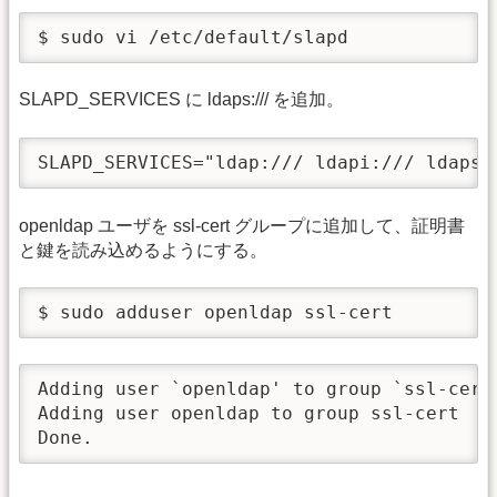
$ sudo vi /etc/default/slapd
SLAPD_SERVICES に ldaps:/// を追加。
SLAPD_SERVICES="ldap:/// ldapi:/// ldaps:
openldap ユーザを ssl-cert グループに追加して、証明書
と鍵を読み込めるようにする。
$ sudo adduser openldap ssl-cert
Adding user `openldap' to group `ssl-cert'
Adding user openldap to group ssl-cert

Done.