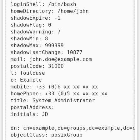
loginShell: /bin/bash

homeDirectory: /home/john

shadowExpire: -1

shadowFlag: 0

shadowWarning: 7

shadowMin: 8

shadowMax: 999999

shadowLastChange: 10877

mail: john.doe@example.com

postalCode: 31000

l: Toulouse

o: Example

mobile: +33 (0)6 xx xx xx xx

homePhone: +33 (0)5 xx xx xx xx

title: System Administrator

postalAddress: 

initials: JD

dn: cn=example,ou=groups,dc=example,dc=com
objectClass: posixGroup
