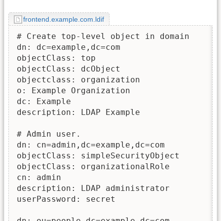
frontend.example.com.ldif
# Create top-level object in domain

dn: dc=example,dc=com

objectClass: top

objectClass: dcObject

objectclass: organization

o: Example Organization

dc: Example

description: LDAP Example 

# Admin user.

dn: cn=admin,dc=example,dc=com

objectClass: simpleSecurityObject

objectClass: organizationalRole

cn: admin

description: LDAP administrator

userPassword: secret

dn: ou=people,dc=example,dc=com
