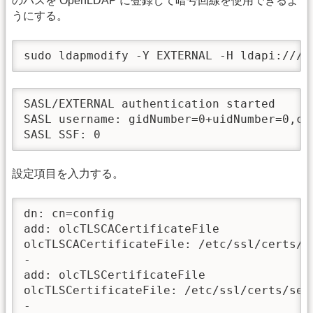
のパスを OpenLDAP に登録して暗号回線を使用できるよ
うにする。
sudo ldapmodify -Y EXTERNAL -H ldapi:///
SASL/EXTERNAL authentication started

SASL username: gidNumber=0+uidNumber=0,cn
SASL SSF: 0
設定項目を入力する。
dn: cn=config

add: olcTLSCACertificateFile

olcTLSCACertificateFile: /etc/ssl/certs/ca
-

add: olcTLSCertificateFile

olcTLSCertificateFile: /etc/ssl/certs/serv
-
