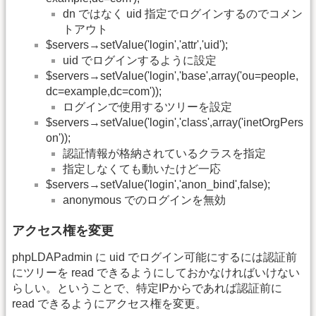
dn ではなく uid 指定でログインするのでコメン
トアウト
$servers→setValue('login','attr','uid');
uid でログインするように設定
$servers→setValue('login','base',array('ou=people,
dc=example,dc=com'));
ログインで使用するツリーを設定
$servers→setValue('login','class',array('inetOrgPers
on'));
認証情報が格納されているクラスを指定
指定しなくても動いたけど一応
$servers→setValue('login','anon_bind',false);
anonymous でのログインを無効
アクセス権を変更
phpLDAPadmin に uid でログイン可能にするには認証前
にツリーを read できるようにしておかなければいけない
らしい。ということで、特定IPからであれば認証前に
read できるようにアクセス権を変更。