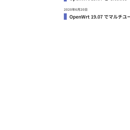
投
2020年6月20日
稿
OpenWrt 19.07 でマル
日: