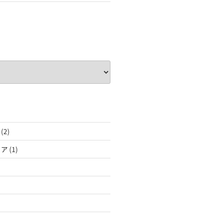
(2)
ェア
(1)
)
)
)