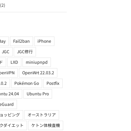
(2)
Bay
Fail2ban
iPhone
JGC
JGC修行
ド
LXD
miniupnpd
penVPN
OpenWrt 22.03.2
10.2
Pokémon Go
Postfix
ntu 24.04
Ubuntu Pro
eGuard
ョッピング
オーストラリア
クダイエット
ケトン体検査機