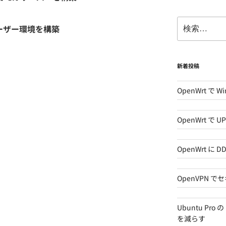
検
チユーザー環境を構築
索:
新着投稿
OpenWrt で W
OpenWrt で 
OpenWrt に
OpenVPN 
Ubuntu Pro
を減らす