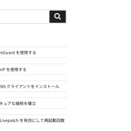
検
索
ireGuard を使用する
UPnP を使用する
 DDNS クライアントをインストール
でセキュアな接続を確立
 の Livepatch を有効にして再起動回数