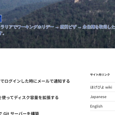
M
ストラリアでワーキングホリデー → 就労ビザ → 永住権を取得
す。
サイト内リンク
SSH でログインした時にメールで通知する
ほげぴよ wiki
Japanese
troot を使ってディスク容量を拡張する
English
ite で Git サーバーを構築