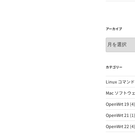
アーカイブ
ア
ー
カ
イ
ブ
カテゴリー
Linux コマンド
Mac ソフトウ
OpenWrt 19
(4
OpenWrt 21
(1
OpenWrt 22
(4