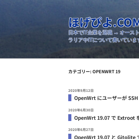
コ
ン
ほげぴよ.CO
テ
ン
日本でIT企業を退職 → オー
ツ
ラリアやITについて書いていま
へ
ス
キ
ッ
プ
カテゴリー:
OPENWRT 19
投
2020年9月12日
稿
OpenWrt にユーザーが 
日:
投
2020年6月30日
稿
OpenWrt 19.07 で Ex
日:
投
2020年6月27日
稿
OpenWrt 19.07 と Gitol
日: